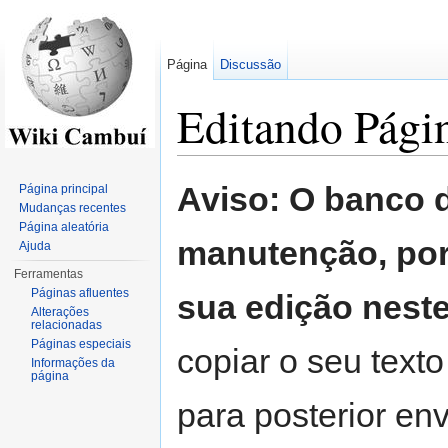
Página
Discussão
Editando Págin
Ir para:
navegação
,
pesquisa
Aviso: O banco 
Página principal
Mudanças recentes
Página aleatória
manutenção, por
Ajuda
Ferramentas
Páginas afluentes
sua edição nest
Alterações
relacionadas
Páginas especiais
copiar o seu texto
Informações da
página
para posterior env