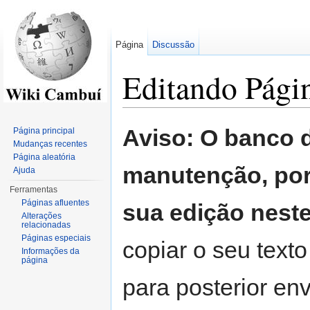
Página
Discussão
Editando Págin
Ir para:
navegação
,
pesquisa
Aviso: O banco 
Página principal
Mudanças recentes
Página aleatória
manutenção, por
Ajuda
Ferramentas
Páginas afluentes
sua edição nest
Alterações
relacionadas
Páginas especiais
copiar o seu texto
Informações da
página
para posterior env