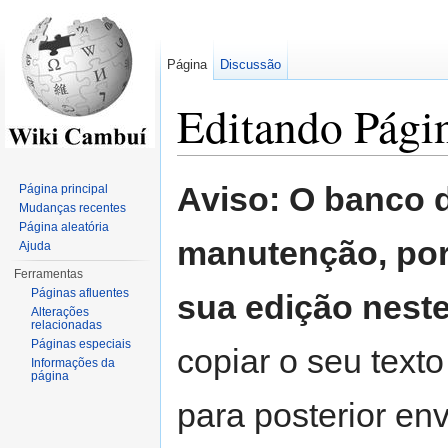
Página
Discussão
Editando Págin
Ir para:
navegação
,
pesquisa
Aviso: O banco 
Página principal
Mudanças recentes
Página aleatória
manutenção, por
Ajuda
Ferramentas
Páginas afluentes
sua edição nest
Alterações
relacionadas
Páginas especiais
copiar o seu texto
Informações da
página
para posterior env